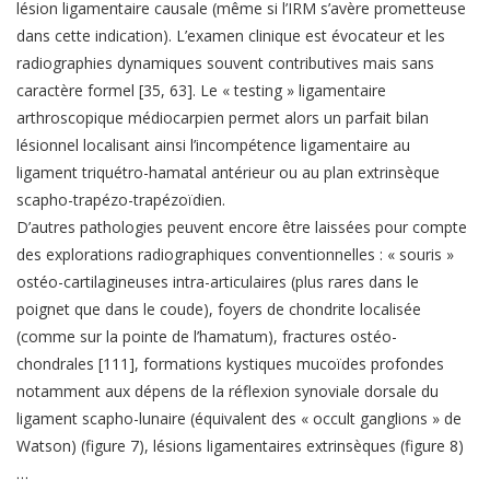
lésion ligamentaire causale (même si l’IRM s’avère prometteuse
dans cette indication). L’examen clinique est évocateur et les
radiographies dynamiques souvent contributives mais sans
caractère formel [35, 63]. Le « testing » ligamentaire
arthroscopique médiocarpien permet alors un parfait bilan
lésionnel localisant ainsi l’incompétence ligamentaire au
ligament triquétro-hamatal antérieur ou au plan extrinsèque
scapho-trapézo-trapézoïdien.
D’autres pathologies peuvent encore être laissées pour compte
des explorations radiographiques conventionnelles : « souris »
ostéo-cartilagineuses intra-articulaires (plus rares dans le
poignet que dans le coude), foyers de chondrite localisée
(comme sur la pointe de l’hamatum), fractures ostéo-
chondrales [111], formations kystiques mucoïdes profondes
notamment aux dépens de la réflexion synoviale dorsale du
ligament scapho-lunaire (équivalent des « occult ganglions » de
Watson) (figure 7), lésions ligamentaires extrinsèques (figure 8)
…