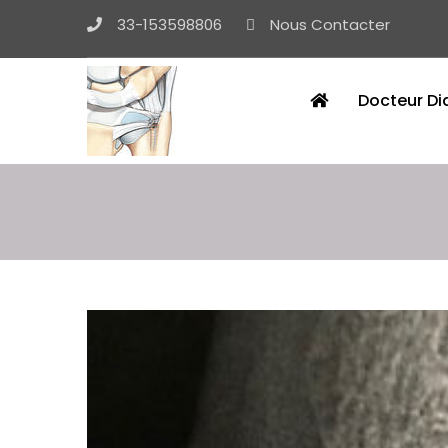
33-153598806
Nous Contacter
Docteur Di