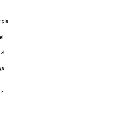
mple
e!
si
ge
es